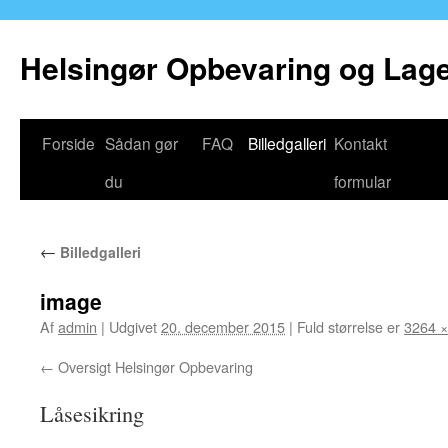
Helsingør Opbevaring og Lage
Hop
Forside
Sådan gør
FAQ
Billedgalleri
Kontakt
til
du
formular
indhold
←
Billedgalleri
image
Af
admin
|
Udgivet
20. december 2015
|
Fuld størrelse er
3264 ×
Oversigt Helsingør Opbevaring
Låsesikring